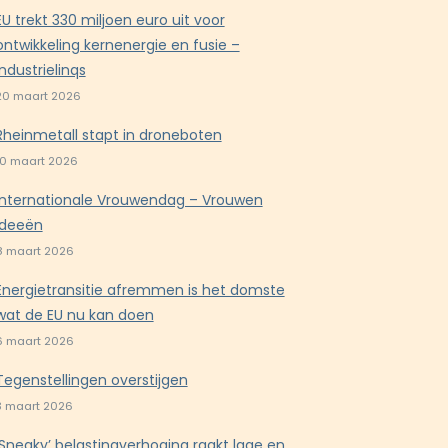
EU trekt 330 miljoen euro uit voor
ontwikkeling kernenergie en fusie –
Industrielinqs
20 maart 2026
Rheinmetall stapt in droneboten
10 maart 2026
Internationale Vrouwendag – Vrouwen
ideeën
8 maart 2026
Energietransitie afremmen is het domste
wat de EU nu kan doen
6 maart 2026
Tegenstellingen overstijgen
3 maart 2026
‘Sneaky’ belastingverhoging raakt lage en