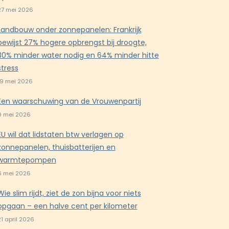
27 mei 2026
Landbouw onder zonnepanelen: Frankrijk
bewijst 27% hogere opbrengst bij droogte,
30% minder water nodig en 64% minder hitte
stress
19 mei 2026
Een waarschuwing van de Vrouwenpartij
9 mei 2026
EU wil dat lidstaten btw verlagen op
zonnepanelen, thuisbatterijen en
warmtepompen
6 mei 2026
Wie slim rijdt, ziet de zon bijna voor niets
opgaan – een halve cent per kilometer
21 april 2026