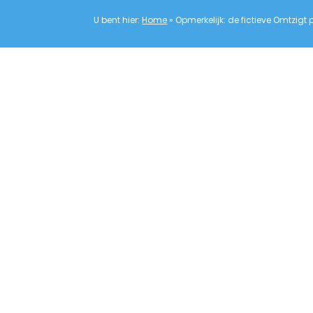
U bent hier:
Home
»
Opmerkelijk: de fictieve Omtzigt pa