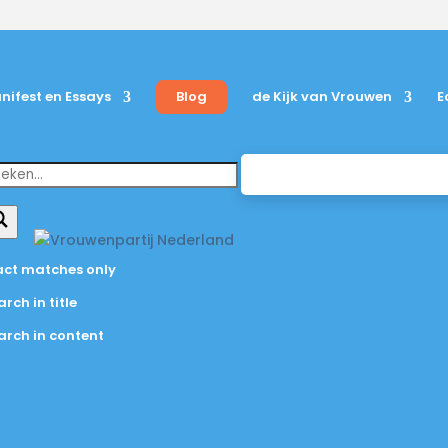
nifest en Essays
Blog
de Kijk van Vrouwen
E
act matches only
BLOG
rch in title
arch in content
Opmerkelijk: de
partij in peiling