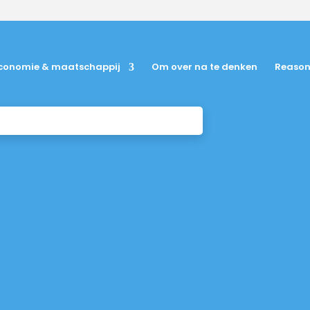
conomie & maatschappij
Om over na te denken
Reason
 fictieve Omtzigt parti