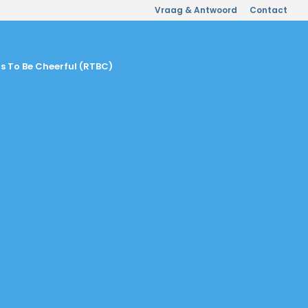
Vraag & Antwoord
Contact
s To Be Cheerful (RTBC)
j de grootste