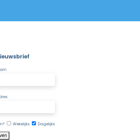
ieuwsbrief
aam
dres:
en?
Wekelijks
Dagelijks