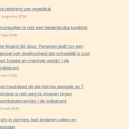
De rekening van regeldruk
2 augustus 2026
Voorspellen is niet een Nederlandse kwaliteit
27 juli 2026
De Waard tikt door: ‘Pensioen leidt tot een
gevoel van doelloosheid dat schadelijk is voor
het fysieke en mentale welzijn’ | de
Volkskrant
9 juni 2026
Een haatdaad als die Hamas pleegde op 7
oktober is niet weg te strepen tegen
bombardementen | de Volkskrant
30 mei 2026
Fafo in opmars: laat kinderen vallen en
opstaan