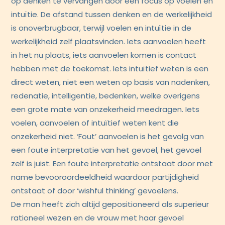
op denken te vervangen door een focus op voelen en
intuïtie. De afstand tussen denken en de werkelijkheid
is onoverbrugbaar, terwijl voelen en intuïtie in de
werkelijkheid zelf plaatsvinden. Iets aanvoelen heeft
in het nu plaats, iets aanvoelen komen is contact
hebben met de toekomst. Iets intuïtief weten is een
direct weten, niet een weten op basis van nadenken,
redenatie, intelligentie, bedenken, welke overigens
een grote mate van onzekerheid meedragen. Iets
voelen, aanvoelen of intuïtief weten kent die
onzekerheid niet. ‘Fout’ aanvoelen is het gevolg van
een foute interpretatie van het gevoel, het gevoel
zelf is juist. Een foute interpretatie ontstaat door met
name bevooroordeeldheid waardoor partijdigheid
ontstaat of door ‘wishful thinking’ gevoelens.
De man heeft zich altijd gepositioneerd als superieur
rationeel wezen en de vrouw met haar gevoel