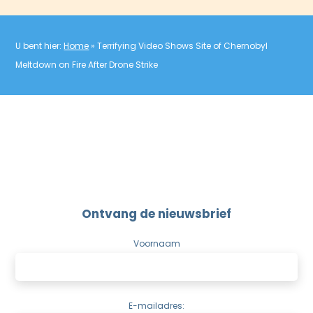
U bent hier:
Home
»
Terrifying Video Shows Site of Chernobyl
Meltdown on Fire After Drone Strike
Ontvang de nieuwsbrief
Voornaam
E-mailadres: